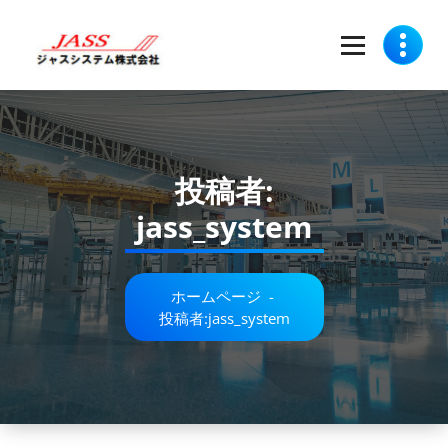
コ
ン
テ
ン
ツ
へ
ス
キ
投稿者:
ッ
プ
jass_system
ホームページ
-
投稿者:jass_system